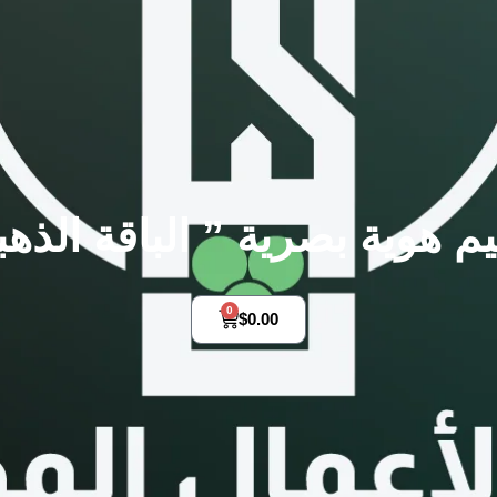
 هوية بصرية ” الباقة الذهب
0
$
0.00