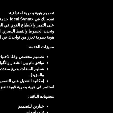
تصميم هوية بصرية احترافية
نقدم لك ف
على التميز والانطباع القوي في ال
وتحديد الخطوط والنمط البصري ا
هوية بصرية تعزز من تواجدك في الس
مميزات الخدمة:
تصميم مخصص وفقًا لاحتياجا
توافق تام بين الشعار والألو
تسليم الملفات بصيغ متعددة 
والمزيد).
إمكانية التعديل على التصميم
استثمر في هوية بصرية قوية تضع ش
محتويات الباقة :
خيارين للتصميم
3 مراجعات